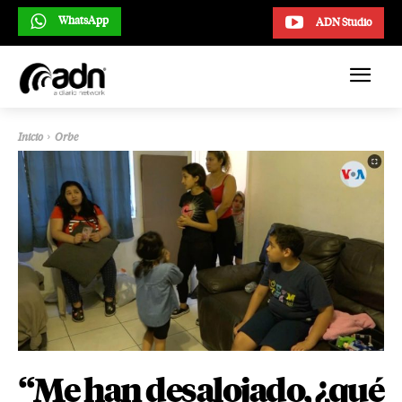
WhatsApp
ADN Studio
Inicio
Orbe
“Me han desalojado, ¿qué