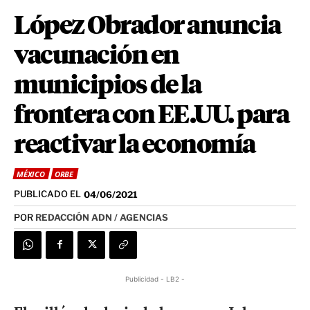
López Obrador anuncia
vacunación en
municipios de la
frontera con EE.UU. para
reactivar la economía
MÉXICO
ORBE
PUBLICADO EL
04/06/2021
POR
REDACCIÓN ADN / AGENCIAS
Publicidad - LB2 -