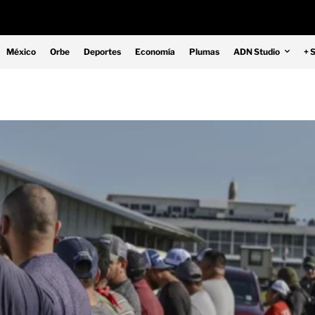
México
Orbe
Deportes
Economía
Plumas
ADN Studio
+ 