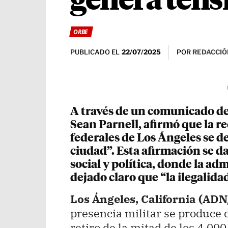
genera tensi
ORBE
PUBLICADO EL
POR
REDACCIÓ
22/07/2025
A través de un comunicado de
Sean Parnell, afirmó que la re
federales de Los Ángeles se de
ciudad”. Esta afirmación se d
social y política, donde la a
dejado claro que “la ilegalida
Los Ángeles, California (ADN/
presencia militar se produce 
retiro de la mitad de los 4.0