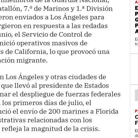
A
atallón, 7.º de Marinos y 1.ª División
eron enviados a Los Ángeles para
rgieron en respuesta a las redadas
nio, el Servicio de Control de
E
nició operativos masivos de
f
s de California, lo que provocó una
ación migrante.
en Los Ángeles y otras ciudades de
o que llevó al presidente de Estados
ar el despliegue de fuerzas federales
 los primeros días de julio, el
ó el envío de 200 marines a Florida
P
C
trativas relacionadas con los
F
refleja la magnitud de la crisis.
E
d