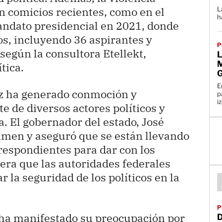
n comicios recientes, como en el
L
h
andato presidencial en 2021, donde
os, incluyendo 36 aspirantes y
P
 según la consultora Etellekt,
L
M
tica.
E
z ha generado conmoción y
p
i
e de diversos actores políticos y
a. El gobernador del estado, José
rimen y aseguró que se están llevando
rrespondientes para dar con los
era que las autoridades federales
 la seguridad de los políticos en la
P
il ha manifestado su preocupación por
D