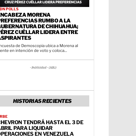
DN POLLS
ENCABEZA MORENA
PREFERENCIAS RUMBO A LA
GUBERNATURA DE CHIHUAHUA;
PÉREZ CUÉLLAR LIDERA ENTRE
ASPIRANTES
ncuesta de Demoscopia ubica a Morena al
rente en intención de voto y coloca...
- Publicidad - (MR1)
HISTORIAS RECIENTES
RBE
CHEVRON TENDRÁ HASTA EL 3 DE
BRIL PARA LIQUIDAR
OPERACIONES EN VENEZUELA