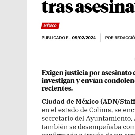
tras asesin
MÉXICO
PUBLICADO EL
POR
REDACCIÓ
09/02/2024
Exigen justicia por asesinato
investigan y envían condolenc
recientes.
Ciudad de México (ADN/Staff
en el estado de Colima, se enc
secretario del Ayuntamiento,
también se desempeñaba como 
confirmado a través de un com