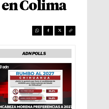
o en Colima
ADN POLLS