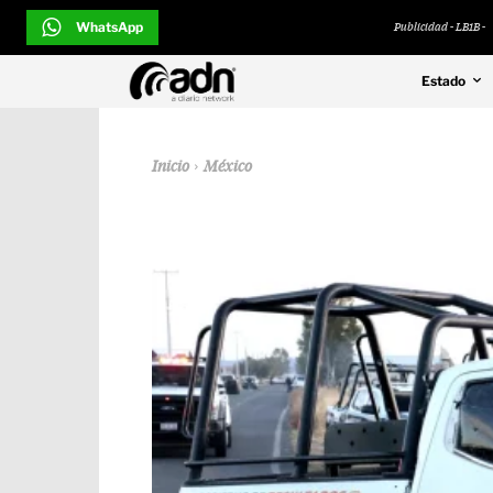
WhatsApp
Publicidad - LB1B -
Estado
Inicio
México