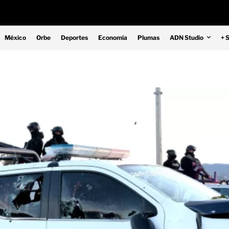
México
Orbe
Deportes
Economía
Plumas
ADN Studio
+ 