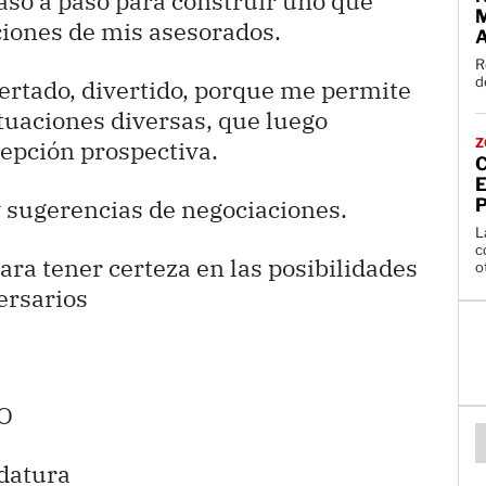
aso a paso para construir uno que
ciones de mis asesorados.
A
R
ertado, divertido, porque me permite
ituaciones diversas, que luego
epción prospectiva.
Z
y sugerencias de negociaciones.
L
c
ara tener certeza en las posibilidades
versarios
O
idatura