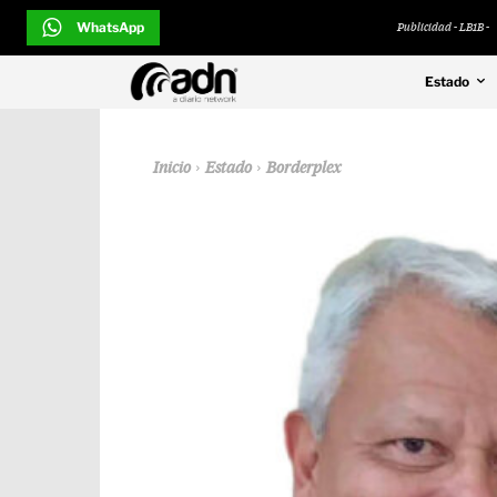
WhatsApp
Publicidad - LB1B -
Estado
Inicio
Estado
Borderplex