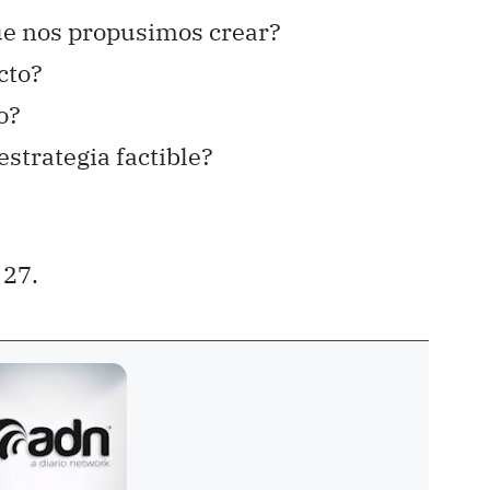
que nos propusimos crear?
cto?
o?
strategia factible?
27.