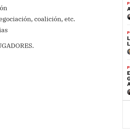
P
ión
gociación, coalición, etc.
ias
P
L
JUGADORES.
P
E