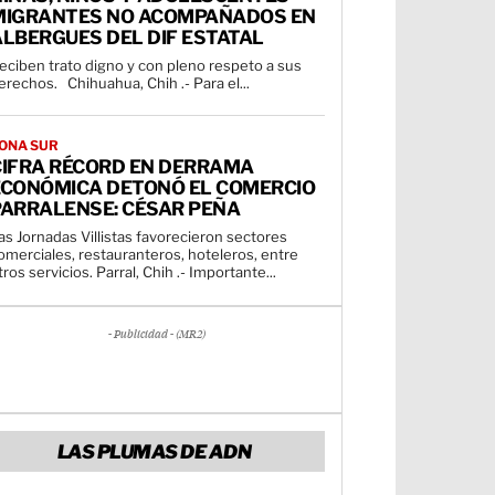
MIGRANTES NO ACOMPAÑADOS EN
LBERGUES DEL DIF ESTATAL
eciben trato digno y con pleno respeto a sus
derechos. Chihuahua, Chih .- Para el...
ONA SUR
CIFRA RÉCORD EN DERRAMA
ECONÓMICA DETONÓ EL COMERCIO
PARRALENSE: CÉSAR PEÑA
as Jornadas Villistas favorecieron sectores
omerciales, restauranteros, hoteleros, entre
otros servicios. Parral, Chih .- Importante...
- Publicidad - (MR2)
LAS PLUMAS DE ADN