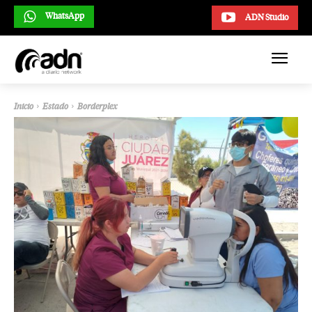
WhatsApp
ADN Studio
Inicio
Estado
Borderplex