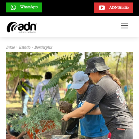
WhatsApp
ADN Studio
Inicio
Estado
Borderplex