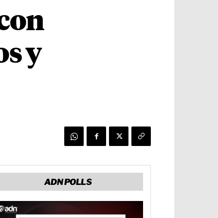
 con
os y
ADN POLLS