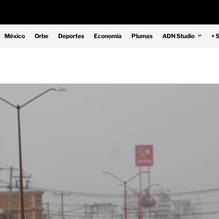
México
Orbe
Deportes
Economía
Plumas
ADN Studio
+ 