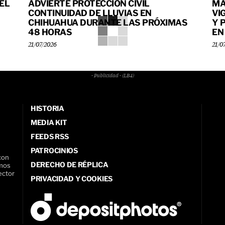
EL
ADVIERTE PROTECCIÓN CIVIL
MA
CONTINUIDAD DE LLUVIAS EN
VI
CHIHUAHUA DURANTE LAS PRÓXIMAS
Y 
48 HORAS
EN
21/07/2026
21/0
- Publicidad - (LB4)
HISTORIA
MEDIA KIT
FEEDS RSS
PATROCINIOS
con
DERECHO DE RÉPLICA
amos
ector
PRIVACIDAD Y COOKIES