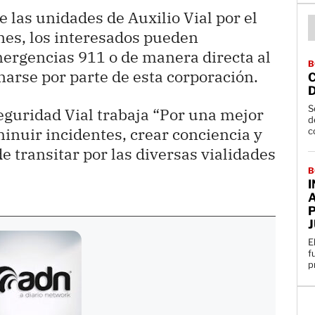
 las unidades de Auxilio Vial por el
ones, los interesados pueden
rgencias 911 o de manera directa al
B
arse por parte de esta corporación.
D
S
eguridad Vial trabaja “Por una mejor
d
sminuir incidentes, crear conciencia y
c
 transitar por las diversas vialidades
B
I
A
E
f
p