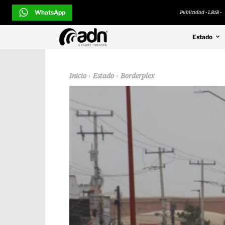
WhatsApp
Publicidad - LB1B -
Estado
Inicio
Estado
Borderplex