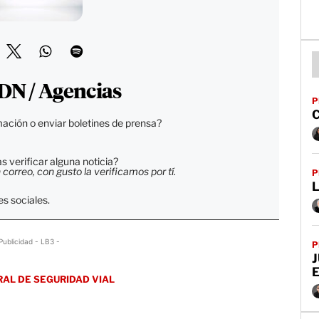
DN / Agencias
P
C
ación o enviar boletines de prensa?
 verificar alguna noticia?
orreo, con gusto la verificamos por tí.
P
L
s sociales.
Publicidad - LB3 -
P
J
AL DE SEGURIDAD VIAL