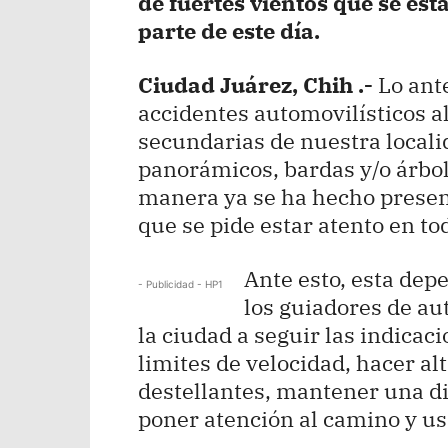
de fuertes vientos que se es
parte de este día.
Ciudad Juárez, Chih .-
Lo ante
accidentes automovilísticos al
secundarias de nuestra local
panorámicos, bardas y/o árbole
manera ya se ha hecho presente
que se pide estar atento en t
Ante esto, esta dep
- Publicidad - HP1
los guiadores de au
la ciudad a seguir las indicaci
limites de velocidad, hacer al
destellantes, mantener una di
poner atención al camino y us