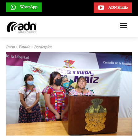
WhatsApp
ADN Studio
Inicio
Estado
Borderplex