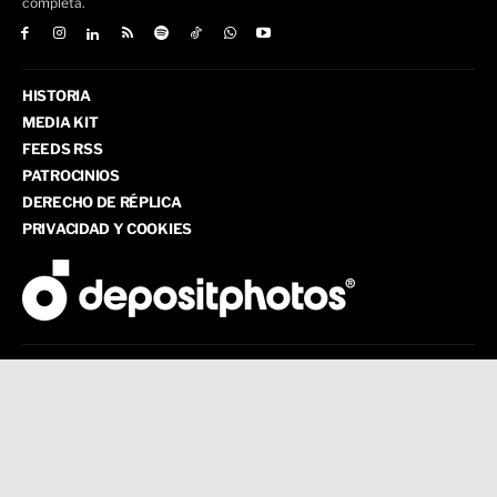
completa.
HISTORIA
MEDIA KIT
FEEDS RSS
PATROCINIOS
DERECHO DE RÉPLICA
PRIVACIDAD Y COOKIES
Servicio a la Comunidad -MR4-
Derechos Reservados © 2013 - 2026
(ADN) A Diario Network, S.A.S. de C.V.
|
Todos los derechos reservados. Prohibida la reproducción parcial o total sin
consentimiento de esta casa editorial.