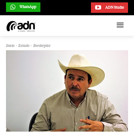
WhatsApp
ADN Studio
Inicio
Estado
Borderplex