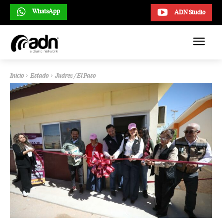
WhatsApp
ADN Studio
Inicio
Estado
Juárez / El Paso