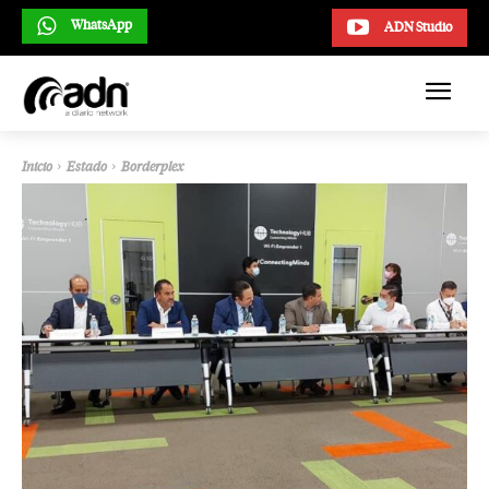
WhatsApp
ADN Studio
Inicio
Estado
Borderplex