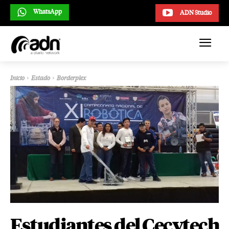
WhatsApp
ADN Studio
Inicio
Estado
Borderplex
Estudiantes del Cecytech