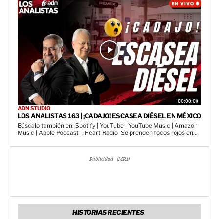
00:00:00
ADN STUDIO
LOS ANALISTAS 163 | ¡CADAJO! ESCASEA DIÉSEL EN MÉXICO
Búscalo también en: Spotify | YouTube | YouTube Music | Amazon
Music | Apple Podcast | iHeart Radio Se prenden focos rojos en...
Publicidad - (MR1)
HISTORIAS RECIENTES