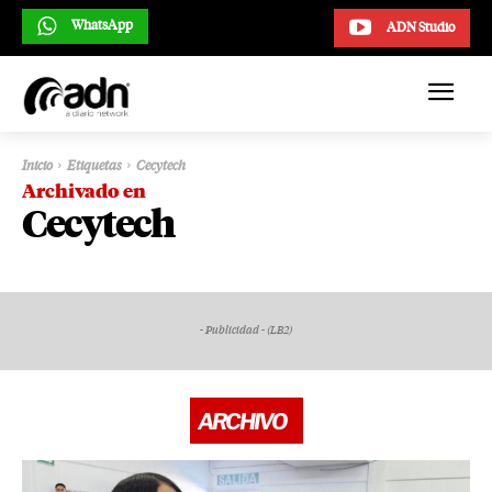
WhatsApp
ADN Studio
Inicio
Etiquetas
Cecytech
Archivado en
Cecytech
- Publicidad - (LB2)
ARCHIVO