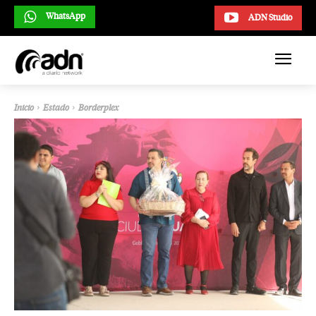
WhatsApp
ADN Studio
Inicio
Estado
Borderplex