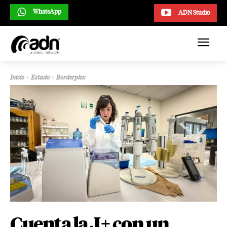
WhatsApp
ADN Studio
Inicio
Estado
Borderplex
Cuenta la J+ con un