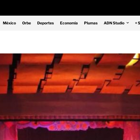
México
Orbe
Deportes
Economía
Plumas
ADN Studio
+ 