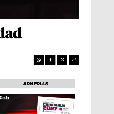
udad
ADN POLLS