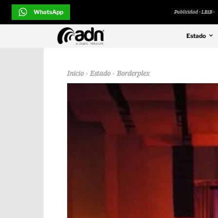
WhatsApp
Publicidad - LB1B -
Estado
Inicio
Estado
Borderplex