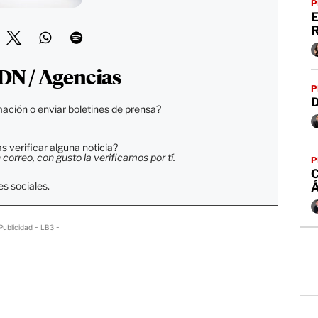
P
DN / Agencias
P
D
ación o enviar boletines de prensa?
 verificar alguna noticia?
orreo, con gusto la verificamos por tí.
P
C
s sociales.
Publicidad - LB3 -