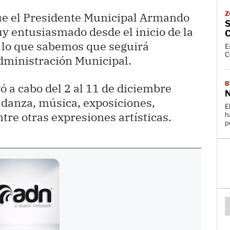
Z
que el Presidente Municipal Armando
y entusiasmado desde el inicio de la
r lo que sabemos que seguirá
E
C
dministración Municipal.
B
vó a cabo del 2 al 11 de diciembre
 danza, música, exposiciones,
E
tre otras expresiones artísticas.
h
p