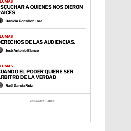
LUMAS
ESCUCHAR A QUIENES NOS DIERON
RAÍCES
Daniela González Lara
LUMAS
ERECHOS DE LAS AUDIENCIAS.
José Antonio Blanco
LUMAS
UANDO EL PODER QUIERE SER
ÁRBITRO DE LA VERDAD
Raúl García Ruiz
- Publicidad - (MR3)