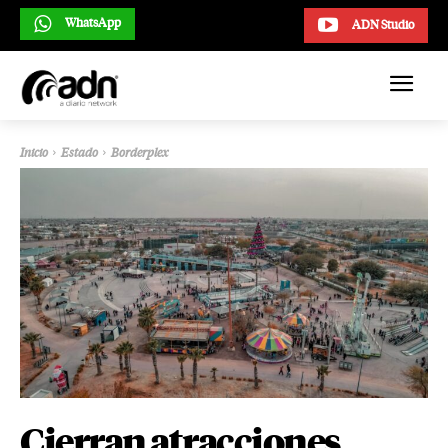
WhatsApp
ADN Studio
Inicio
Estado
Borderplex
Cierran atracciones