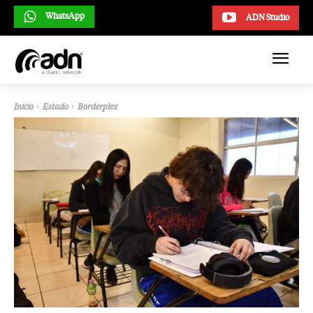
WhatsApp
ADN Studio
Inicio
Estado
Borderplex