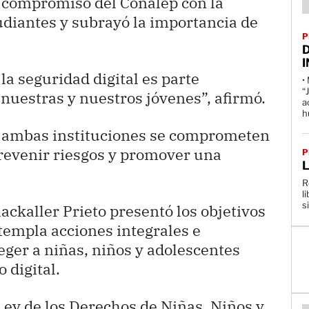
 compromiso del Conalep con la
udiantes y subrayó la importancia de
P
D
a seguridad digital es parte
•
“
nuestras y nuestros jóvenes”, afirmó.
a
h
n, ambas instituciones se comprometen
prevenir riesgos y promover una
P
R
l
s
ackaller Prieto presentó los objetivos
ntempla acciones integrales e
eger a niñas, niños y adolescentes
 digital.
 Ley de los Derechos de Niñas, Niños y