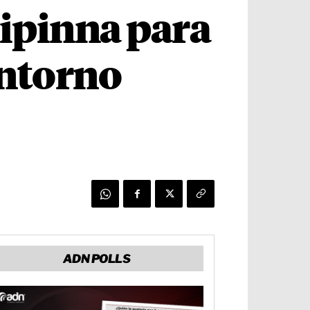
ipinna para
entorno
ADN POLLS