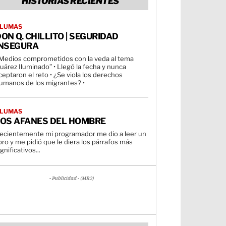
HISTORIAS RECIENTES
LUMAS
ON Q. CHILLITO | SEGURIDAD
INSEGURA
 Medios comprometidos con la veda al tema
Juárez Iluminado” • Llegó la fecha y nunca
ceptaron el reto • ¿Se viola los derechos
umanos de los migrantes? •
LUMAS
LOS AFANES DEL HOMBRE
ecientemente mi programador me dio a leer un
ibro y me pidió que le diera los párrafos más
ignificativos...
- Publicidad - (MR2)