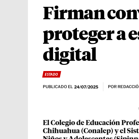
Firman conv
proteger a 
digital
ESTADO
PUBLICADO EL
POR
REDACCIÓ
24/07/2025
El Colegio de Educación Profe
Chihuahua (Conalep) y el Sis