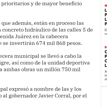
prioritarios y de mayor beneficio
M
P
ó que además, están en proceso las
concreto hidráulico de las calles 5 de
E
r
venida Juárez en la cabecera
e se invertirán 674 mil 868 pesos.
B
ecera municipal se llevó a cabo la
C
igre, así como de la unidad deportiva
ra ambas obras un millón 750 mil
A
i
d
pal expresó a nombre de las y los
 al gobernador Javier Corral, por el