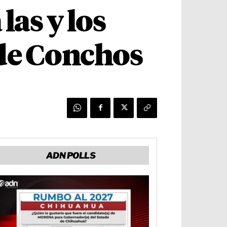
las y los
 de Conchos
ADN POLLS