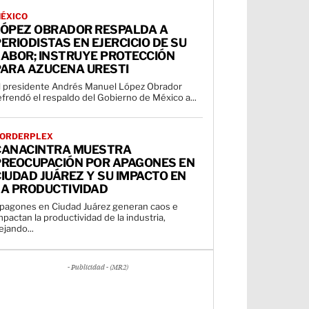
ÉXICO
LÓPEZ OBRADOR RESPALDA A
ERIODISTAS EN EJERCICIO DE SU
LABOR; INSTRUYE PROTECCIÓN
PARA AZUCENA URESTI
l presidente Andrés Manuel López Obrador
efrendó el respaldo del Gobierno de México a...
ORDERPLEX
CANACINTRA MUESTRA
PREOCUPACIÓN POR APAGONES EN
IUDAD JUÁREZ Y SU IMPACTO EN
LA PRODUCTIVIDAD
pagones en Ciudad Juárez generan caos e
mpactan la productividad de la industria,
ejando...
- Publicidad - (MR2)