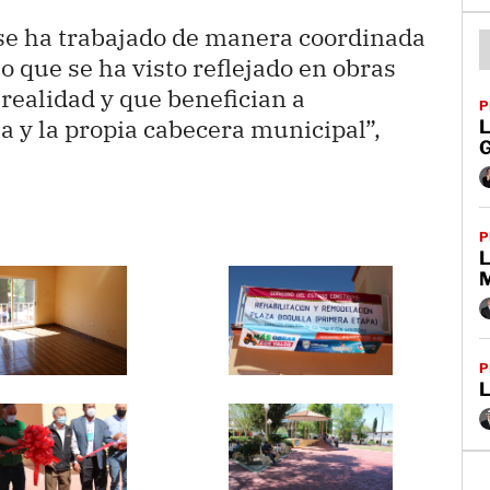
se ha trabajado de manera coordinada
lo que se ha visto reflejado en obras
realidad y que benefician a
P
 y la propia cabecera municipal”,
G
P
L
P
L