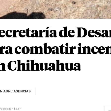
ecretaría de Desa
ra combatir ince
en Chihuahua
N ADN / AGENCIAS
Publicidad - LB2 -