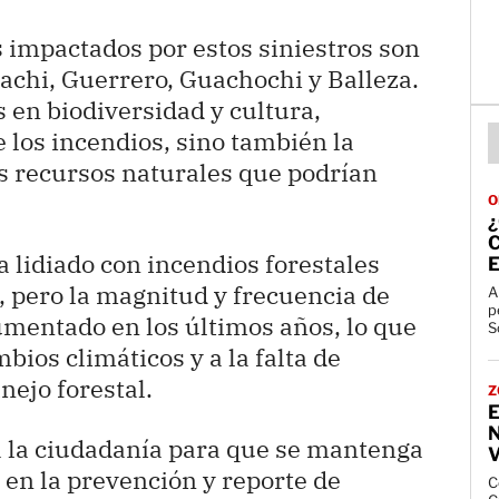
 impactados por estos siniestros son
achi, Guerrero, Guachochi y Balleza.
s en biodiversidad y cultura,
e los incendios, sino también la
s recursos naturales que podrían
O
C
lidiado con incendios forestales
 pero la magnitud y frecuencia de
A
p
mentado en los últimos años, lo que
So
bios climáticos y a la falta de
nejo forestal.
Z
E
 la ciudadanía para que se mantenga
V
 en la prevención y reporte de
C