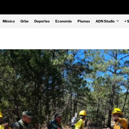
México
Orbe
Deportes
Economía
Plumas
ADN Studio
+ 