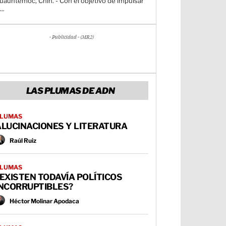
uauhtémoc, Chih. - Con el objetivo de impulsar
...
- Publicidad - (MR2)
LAS PLUMAS DE ADN
LUMAS
ALUCINACIONES Y LITERATURA
Raúl Ruiz
LUMAS
EXISTEN TODAVÍA POLÍTICOS
INCORRUPTIBLES?
Héctor Molinar Apodaca