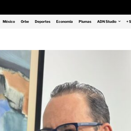
México
Orbe
Deportes
Economía
Plumas
ADN Studio
+ 