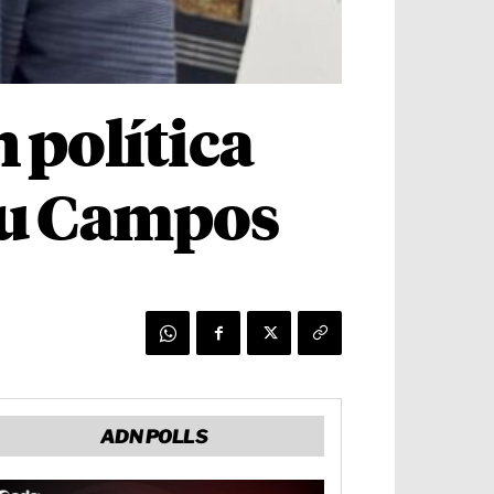
 política
aru Campos
ADN POLLS