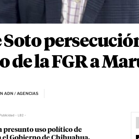
 Soto persecución
rio de la FGR a M
N ADN / AGENCIAS
Publicidad - LB2 -
 presunto uso político de
ra el Gobierno de Chihuahua.