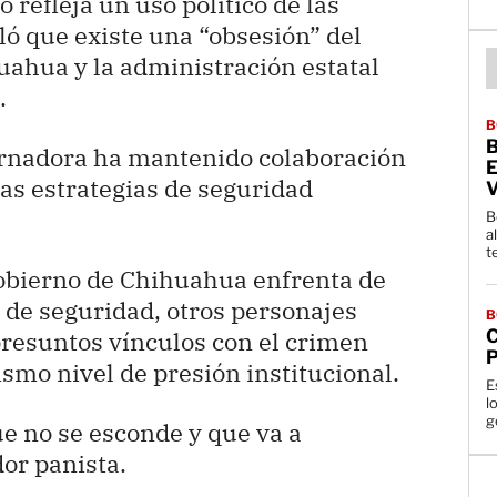
 refleja un uso político de las
ló que existe una “obsesión” del
ahua y la administración estatal
.
B
B
ernadora ha mantenido colaboración
E
las estrategias de seguridad
B
a
t
Gobierno de Chihuahua enfrenta de
 de seguridad, otros personajes
B
resuntos vínculos con el crimen
P
smo nivel de presión institucional.
E
l
g
e no se esconde y que va a
dor panista.