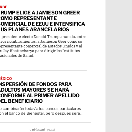
RBE
RUMP ELIGE A JAMIESON GREER
COMO REPRESENTANTE
OMERCIAL DE EEUU E INTENSIFICA
SUS PLANES ARANCELARIOS
l presidente electo Donald Trump anunció, entre
tros nombramientos, a Jamieson Geer como su
epresentante comercial de Estados Unidos y al
r. Jay Bhattacharya para dirigir los Institutos
acionales de Salud.
ÉXICO
DISPERSIÓN DE FONDOS PARA
ADULTOS MAYORES SE HARÁ
CONFORME AL PRIMER APELLIDO
EL BENEFICIARIO
e combinarán todavía los bancos particulares
on el banco de Bienestar, pero después será...
- Publicidad - (MR2)