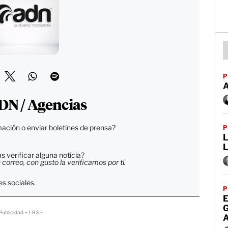
P
DN / Agencias
ación o enviar boletines de prensa?
P
L
 verificar alguna noticia?
orreo, con gusto la verificamos por tí.
s sociales.
P
E
Publicidad - LB3 -