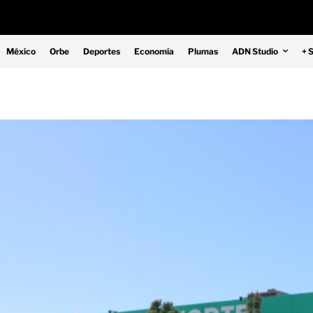
México
Orbe
Deportes
Economía
Plumas
ADN Studio
+ 