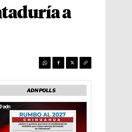
taduría a
ADN POLLS