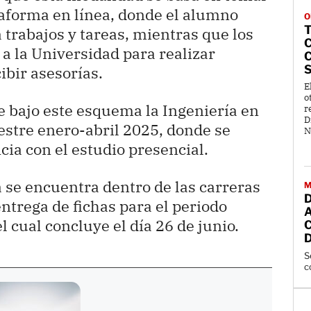
ataforma en línea, donde el alumno
O
T
 trabajos y tareas, mientras que los
a la Universidad para realizar
C
ibir asesorías.
E
o
 bajo este esquema la Ingeniería en
r
D
estre enero-abril 2025, donde se
N
cia con el estudio presencial.
 se encuentra dentro de las carreras
M
entrega de fichas para el periodo
 cual concluye el día 26 de junio.
D
S
c