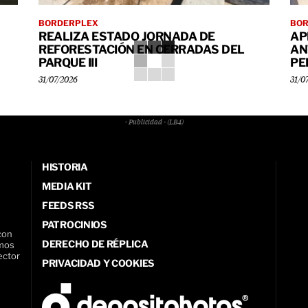
BORDERPLEX
BO
REALIZA ESTADO JORNADA DE
AP
REFORESTACIÓN EN CERRADAS DEL
AN
PARQUE III
PE
31/07/2026
31/0
- Publicidad - (LB4)
HISTORIA
MEDIA KIT
FEEDS RSS
PATROCINIOS
con
DERECHO DE RÉPLICA
amos
ector
PRIVACIDAD Y COOKIES