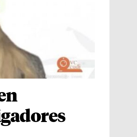
 en
igadores