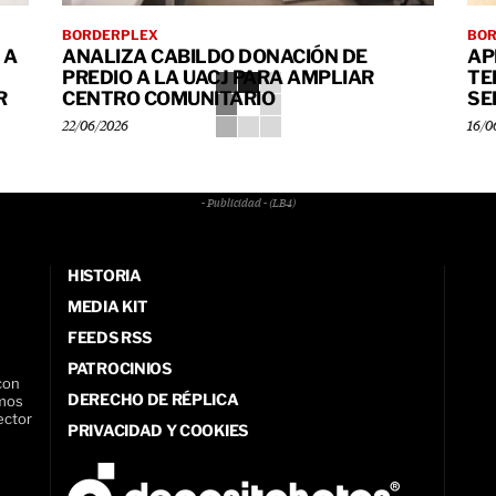
BORDERPLEX
BO
 A
ANALIZA CABILDO DONACIÓN DE
AP
PREDIO A LA UACJ PARA AMPLIAR
TE
R
CENTRO COMUNITARIO
SE
22/06/2026
16/0
- Publicidad - (LB4)
HISTORIA
MEDIA KIT
FEEDS RSS
PATROCINIOS
con
DERECHO DE RÉPLICA
amos
ector
PRIVACIDAD Y COOKIES