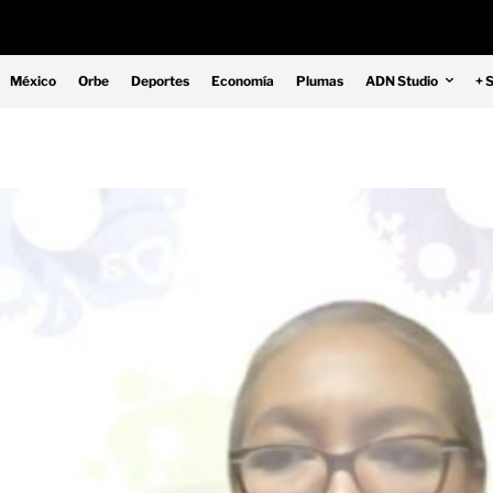
México
Orbe
Deportes
Economía
Plumas
ADN Studio
+ 