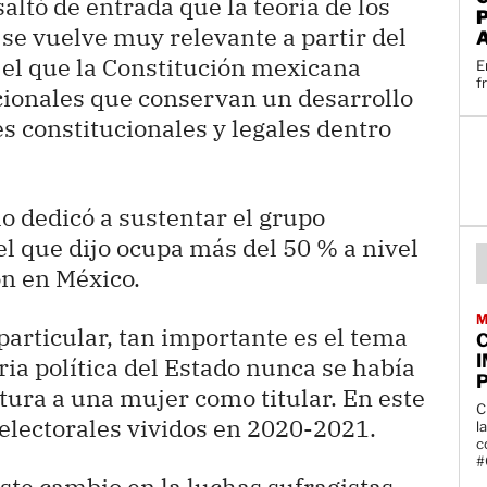
altó de entrada que la teoría de los
e vuelve muy relevante a partir del
 el que la Constitución mexicana
E
f
cionales que conservan un desarrollo
s constitucionales y legales dentro
lo dedicó a sustentar el grupo
l que dijo ocupa más del 50 % a nivel
n en México.
M
articular, tan importante es el tema
ria política del Estado nunca se había
P
ura a una mujer como titular. En este
C
 electorales vividos en 2020-2021.
l
c
#
te cambio en la luchas sufragistas