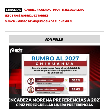
ETIQUETAS
GABRIEL FIGUEROA
INAH
ITZEL AGUILERA
JESÚS JOSÉ RODRÍGUEZ TORRES
MAHCH – MUSEO DE ARQUELOGÍA DE EL CHAMIZAL
ADN POLLS