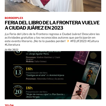
BORDERPLEX
FERIA DEL LIBRO DE LA FRONTERA VUELVE
A CIUDAD JUÁREZ EN 2023
¡La Feria del Libro de la Frontera regresa a Ciudad Juárez! Descubre las
actividades gratuitas y los reconocidos autores que participarán en
este evento literario. ¡No te lo puedes perder!
#FELIF2023 #Cultura
#Literatura
15/05/2023
TELÓN