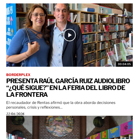
00:04:05
BORDERPLEX
PRESENTA RAÚL GARCÍA RUIZ AUDIOLIBRO
“¿QUÉ SIGUE?” EN LA FERIA DEL LIBRO DE
LA FRONTERA
El recaudador de Rentas afirmó que la obra aborda decisiones
personales, crisis y reflexiones...
22/05/2026