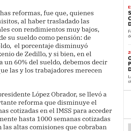
E
chas reformas, fue que, quienes
sitos, al haber trasladado las
D
ales con rendimientos muy bajos,
F
de su sueldo como pensión: de
d
eldo, el porcentaje disminuyó
nio de Zedillo, y si bien, en el
Z
a un 60% del sueldo, debemos decir
que las y los trabajadores merecen
L
o
presidente López Obrador, se llevó a
tante reforma que disminuye el
as cotizadas en el IMSS para acceder
amente hasta 1000 semanas cotizadas
n las altas comisiones que cobraban