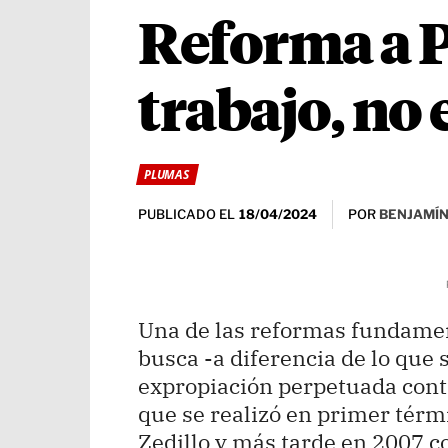
Reforma a P
trabajo, no
PLUMAS
PUBLICADO EL
POR
BENJAMÍN
18/04/2024
Una de las reformas fundamen
busca -a diferencia de lo qu
expropiación perpetuada contr
que se realizó en primer térm
Zedillo y más tarde en 2007 c