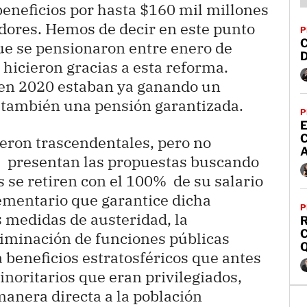
eneficios por hasta $160 mil millones
adores. Hemos de decir en este punto
P
ue se pensionaron entre enero de
 hicieron gracias a esta reforma.
 en 2020 estaban ya ganando un
 también una pensión garantizada.
P
E
eron trascendentales, pero no
A
se presentan las propuestas buscando
s se retiren con el 100% de su salario
mentario que garantice dicha
P
as medidas de austeridad, la
R
C
liminación de funciones públicas
 beneficios estratosféricos que antes
noritarios que eran privilegiados,
manera directa a la población