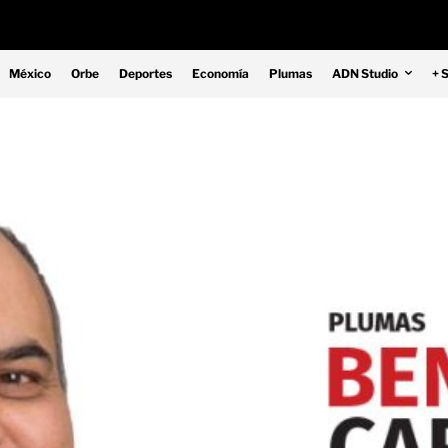
México
Orbe
Deportes
Economía
Plumas
ADN Studio
+ 