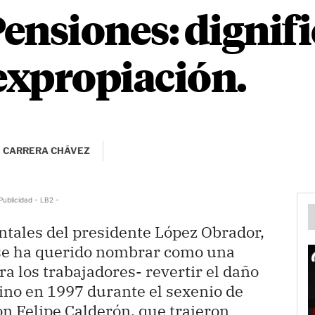
ensiones: dignifi
 expropiación.
 CARRERA CHÁVEZ
Publicidad - LB2 -
tales del presidente López Obrador,
e se ha querido nombrar como una
a los trabajadores- revertir el daño
ino en 1997 durante el sexenio de
on Felipe Calderón, que trajeron