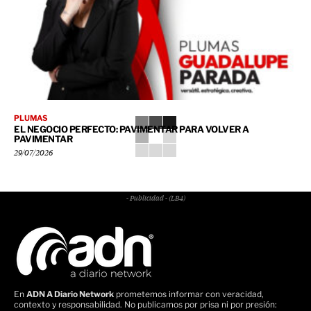
PLUMAS
EL NEGOCIO PERFECTO: PAVIMENTAR PARA VOLVER A
PAVIMENTAR
29/07/2026
- Publicidad - (LB4)
En
ADN A Diario Network
prometemos informar con veracidad,
contexto y responsabilidad. No publicamos por prisa ni por presión: