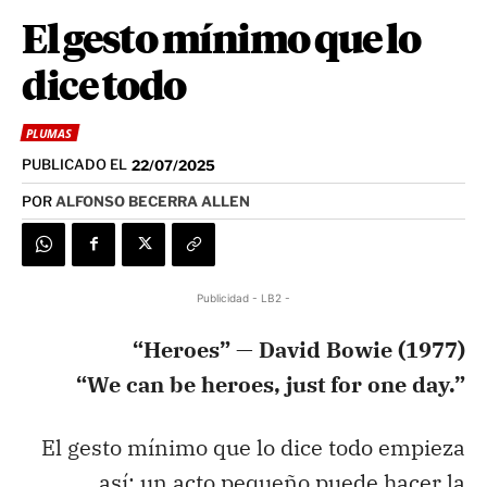
El gesto mínimo que lo
dice todo
PLUMAS
PUBLICADO EL
22/07/2025
POR
ALFONSO BECERRA ALLEN
Publicidad - LB2 -
“Heroes
” — David Bowie
(1977)
“
We
can be
heroes
,
just
for
one
day
.”
El gesto mínimo que lo dice todo empieza
así: un acto pequeño puede hacer la