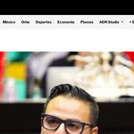
México
Orbe
Deportes
Economía
Plumas
ADN Studio
+ 