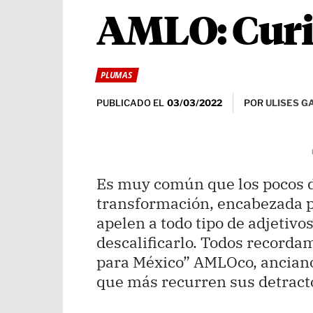
AMLO: Curi
PLUMAS
PUBLICADO EL
POR
ULISES G
03/03/2022
Es muy común que los pocos de
transformación, encabezada 
apelen a todo tipo de adjetivo
descalificarlo. Todos recorda
para México” AMLOco, anciano,
que más recurren sus detrac