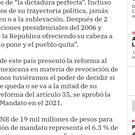
 de “la dictadura perfecta”. Incluso
D
 de su trayectoria política, jamás
C
de
den o a la sublevación. Después de 2
cciones presidenciales del 2006 y
O
e la República ofreciendo su cabeza a
A
o pone y el pueblo quita”.
L
L
 de este país presentó la reforma al
n mexicana en materia de revocación de
os tuviéramos el poder de decidir si
se queda o se va a la mitad de su
eforma del artículo 35, se aprobó la
 Mandato en el 2021.
INE de 19 mil millones de pesos para
P
ción de mandato representa el 6.3 % de
P