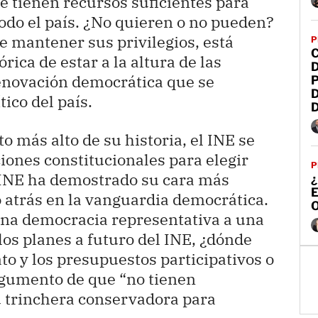
e tienen recursos suficientes para
todo el país. ¿No quieren o no pueden?
de mantener sus privilegios, está
P
rica de estar a la altura de las
renovación democrática que se
P
ico del país.
o más alto de su historia, el INE se
ciones constitucionales para elegir
P
 INE ha demostrado su cara más
¿
 atrás en la vanguardia democrática.
O
una democracia representativa a una
los planes a futuro del INE, ¿dónde
o y los presupuestos participativos o
rgumento de que “no tienen
u trinchera conservadora para