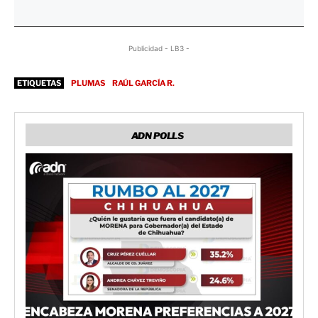
Publicidad - LB3 -
ETIQUETAS
PLUMAS
RAÚL GARCÍA R.
ADN POLLS