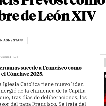
cis Prevost como
bre de León XIV
N ADN / STAFF
Publicidad - LB2 -
peruanas sucede a Francisco como
s el Cónclave 2025.
 Iglesia Católica tiene nuevo líder.
mergió de la chimenea de la Capilla
ue, tras días de deliberaciones, los
sor del papa Francisco. Se trata del