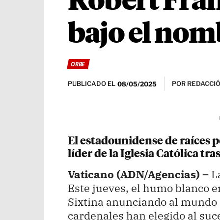
Robert Fran
bajo el nom
ORBE
PUBLICADO EL
POR
REDACCIÓ
08/05/2025
El estadounidense de raíces 
líder de la Iglesia Católica tra
Vaticano (ADN/Agencias) –
La
Este jueves, el humo blanco e
Sixtina anunciando al mundo q
cardenales han elegido al suce