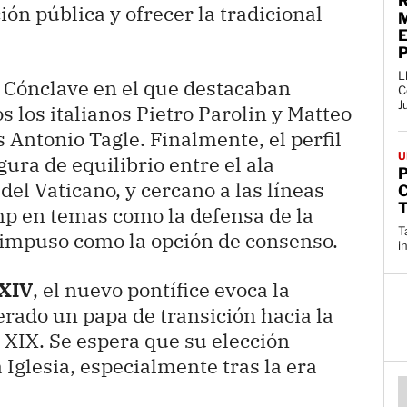
ón pública y ofrecer la tradicional
M
L
n Cónclave en el que destacaban
C
J
s los italianos Pietro Parolin y Matteo
s Antonio Tagle. Finalmente, el perfil
U
ura de equilibrio entre el ala
P
del Vaticano, y cercano a las líneas
p en temas como la defensa de la
T
e impuso como la opción de consenso.
i
XIV
, el nuevo pontífice evoca la
rado un papa de transición hacia la
 XIX. Se espera que su elección
Iglesia, especialmente tras la era