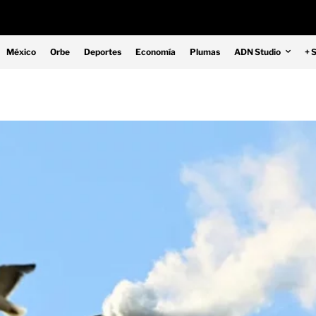
México
Orbe
Deportes
Economía
Plumas
ADN Studio
+ 