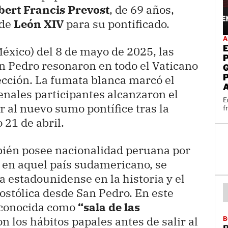
ert Francis Prevost
, de 69 años,
 de
León XIV
para su pontificado.
A
México) del 8 de mayo de 2025, las
n Pedro resonaron en todo el Vaticano
lección. La fumata blanca marcó el
nales participantes alcanzaron el
E
r al nuevo sumo pontífice tras la
f
 21 de abril.
bién posee nacionalidad peruana por
l en aquel país sudamericano, se
a estadounidense en la historia y el
stólica desde San Pedro. En este
 conocida como
“sala de las
on los hábitos papales antes de salir al
B