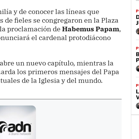
lía y de conocer las líneas que
P
 de fieles se congregaron en la Plaza
 la proclamación de
Habemus Papam
,
onunciará el cardenal protodiácono
P
B
 abre un nuevo capítulo, mientras la
uarda los primeros mensajes del Papa
tuales de la Iglesia y del mundo.
P
L
V