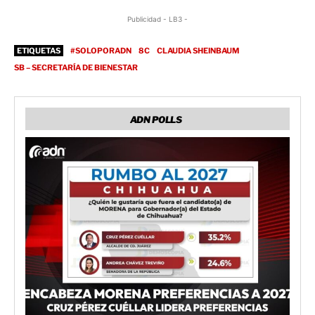
Publicidad - LB3 -
ETIQUETAS
#SOLOPORADN
8C
CLAUDIA SHEINBAUM
SB – SECRETARÍA DE BIENESTAR
ADN POLLS