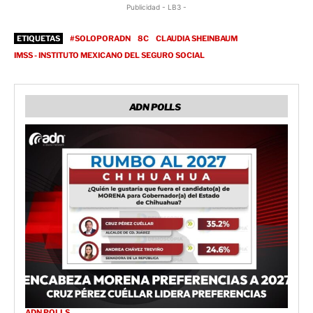
Publicidad - LB3 -
ETIQUETAS
#SOLOPORADN
8C
CLAUDIA SHEINBAUM
IMSS - INSTITUTO MEXICANO DEL SEGURO SOCIAL
ADN POLLS
ADN POLLS