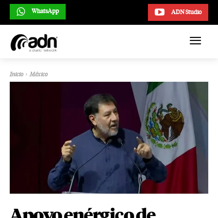
WhatsApp
ADN Studio
Inicio
México
Apoyo enérgico de