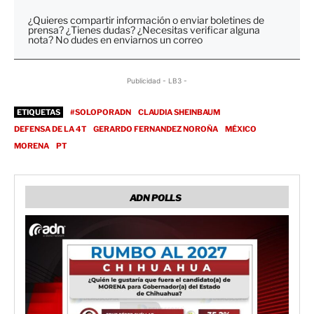
¿Quieres compartir información o enviar boletines de
prensa? ¿Tienes dudas? ¿Necesitas verificar alguna
nota? No dudes en enviarnos un correo
Publicidad - LB3 -
ETIQUETAS
#SOLOPORADN
CLAUDIA SHEINBAUM
DEFENSA DE LA 4T
GERARDO FERNANDEZ NOROÑA
MÉXICO
MORENA
PT
ADN POLLS