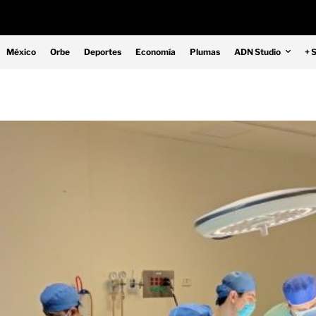
México
Orbe
Deportes
Economía
Plumas
ADN Studio
+ 