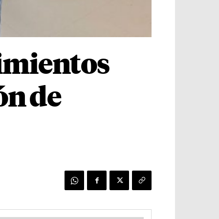
imientos
ón de