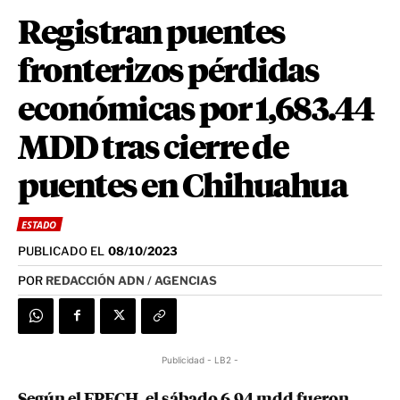
Registran puentes
fronterizos pérdidas
económicas por 1,683.44
MDD tras cierre de
puentes en Chihuahua
ESTADO
PUBLICADO EL
08/10/2023
POR
REDACCIÓN ADN / AGENCIAS
Publicidad - LB2 -
Según el FPFCH, el sábado 6.94 mdd fueron