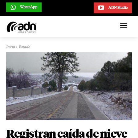
WhatsApp
ADN Studio
Inicio
Estado
Registran caída de nieve