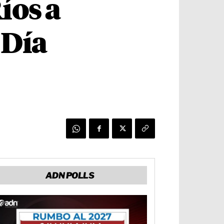
íos a
 Día
ADN POLLS