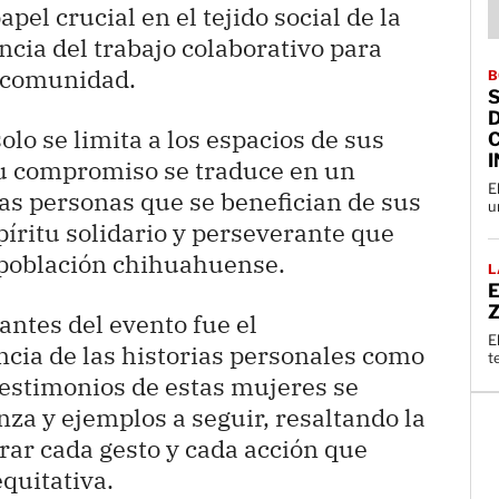
el crucial en el tejido social de la
ncia del trabajo colaborativo para
a comunidad.
B
olo se limita a los espacios de sus
su compromiso se traduce en un
E
las personas que se benefician de sus
u
spíritu solidario y perseverante que
a población chihuahuense.
L
E
Z
antes del evento fue el
E
cia de las historias personales como
t
testimonios de estas mujeres se
za y ejemplos a seguir, resaltando la
orar cada gesto y cada acción que
quitativa.