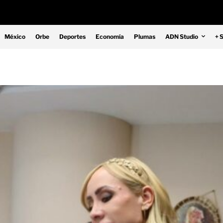
México
Orbe
Deportes
Economía
Plumas
ADN Studio
+ 