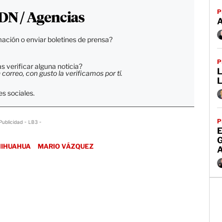
P
DN / Agencias
ación o enviar boletines de prensa?
P
 verificar alguna noticia?
orreo, con gusto la verificamos por tí.
L
s sociales.
P
Publicidad - LB3 -
E
HIHUAHUA
MARIO VÁZQUEZ