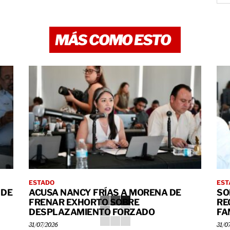
MÁS COMO ESTO
ESTADO
EST
 DE
ACUSA NANCY FRÍAS A MORENA DE
SO
FRENAR EXHORTO SOBRE
RE
DESPLAZAMIENTO FORZADO
FA
31/07/2026
31/0