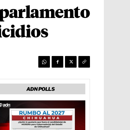
r parlamento
icidios
ADN POLLS