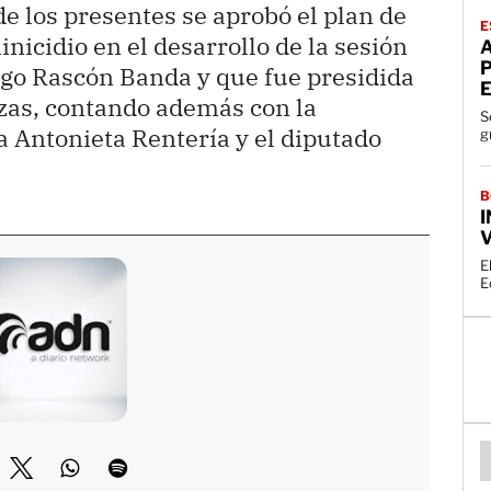
 los presentes se aprobó el plan de
E
nicidio en el desarrollo de la sesión
A
P
ugo Rascón Banda y que fue presidida
azas, contando además con la
S
a Antonieta Rentería y el diputado
g
B
I
V
E
E