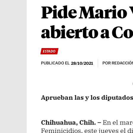
Pide Mario 
abierto a C
ESTADO
PUBLICADO EL
POR
REDACCIÓN
28/10/2021
Aprueban las y los diputados
Chihuahua, Chih. –
En el mar
Feminicidios, este jueves el 