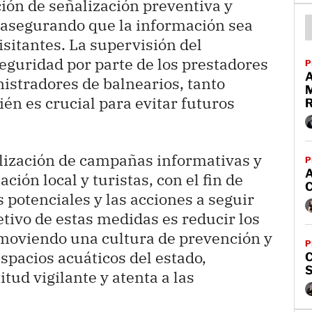
ción de señalización preventiva y
o, asegurando que la información sea
visitantes. La supervisión del
guridad por parte de los prestadores
P
nistradores de balnearios, tanto
én es crucial para evitar futuros
alización de campañas informativas y
P
ación local y turistas, con el fin de
s potenciales y las acciones a seguir
etivo de estas medidas es reducir los
omoviendo una cultura de prevención y
P
spacios acuáticos del estado,
C
ud vigilante y atenta a las