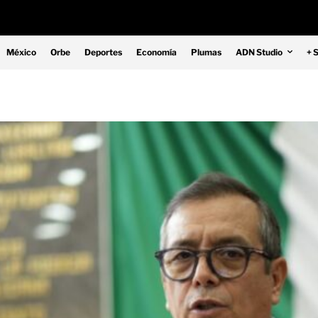
México
Orbe
Deportes
Economía
Plumas
ADN Studio
+ 