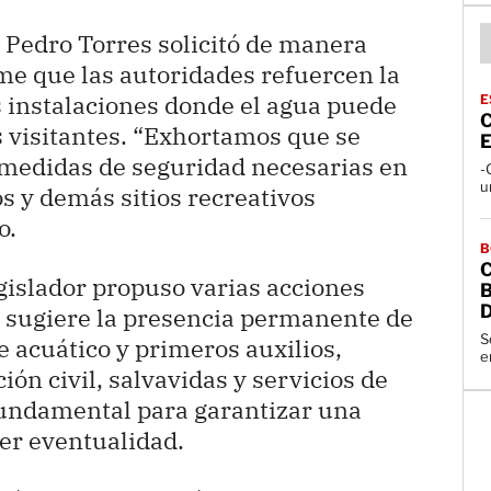
, Pedro Torres solicitó de manera
me que las autoridades refuercen la
s instalaciones donde el agua puede
E
C
s visitantes. “Exhortamos que se
E
medidas de seguridad necesarias en
-
u
s y demás sitios recreativos
o.
B
legislador propuso varias acciones
D
e sugiere la presencia permanente de
S
e acuático y primeros auxilios,
e
ón civil, salvavidas y servicios de
undamental para garantizar una
er eventualidad.