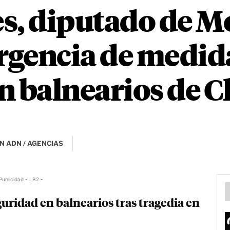
s, diputado de M
urgencia de medid
n balnearios de 
N ADN / AGENCIAS
Publicidad - LB2 -
uridad en balnearios tras tragedia en