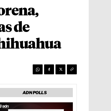
orena,
as de
Chihuahua
ADN POLLS