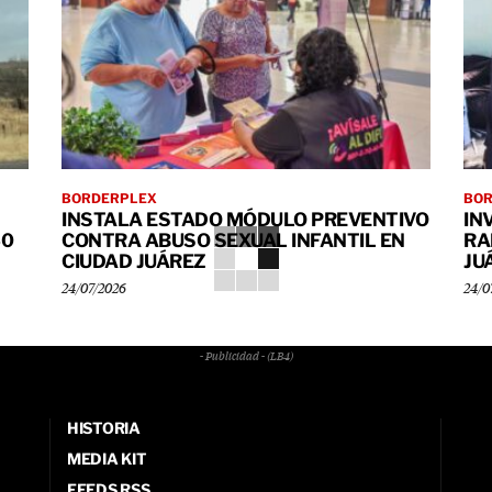
BORDERPLEX
BO
INSTALA ESTADO MÓDULO PREVENTIVO
IN
40
CONTRA ABUSO SEXUAL INFANTIL EN
RA
CIUDAD JUÁREZ
JU
24/07/2026
24/0
- Publicidad - (LB4)
HISTORIA
MEDIA KIT
FEEDS RSS