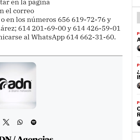
ar en la página
n el correo
, o en los números 656 619-72-76 y
árez; 614 201-69-00 y 614 426-59-01
P
nicarse al WhatsApp 614 662-31-60.
P
¿
P
C