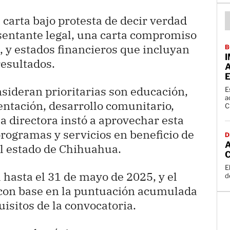
carta bajo protesta de decir verdad
sentante legal, una carta compromiso
, y estados financieros que incluyan
B
resultados.
A
E
nsideran prioritarias son educación,
E
a
entación, desarrollo comunitario,
C
la directora instó a aprovechar esta
programas y servicios en beneficio de
D
A
el estado de Chihuahua.
E
 hasta el 31 de mayo de 2025, y el
d
con base en la puntuación acumulada
isitos de la convocatoria.