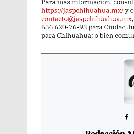
Para más información, consult
https://jaspchihuahua.mx/
y e
contacto@jaspchihuahua.mx
656 620-76-93 para Ciudad Ju
para Chihuahua; o bien comu