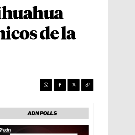
hihuahua
cos de la
ADN POLLS