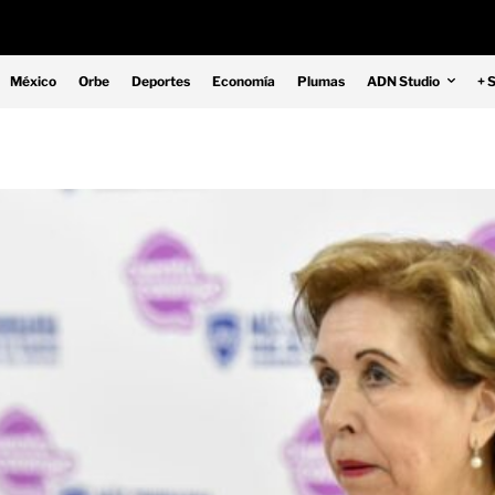
México
Orbe
Deportes
Economía
Plumas
ADN Studio
+ 