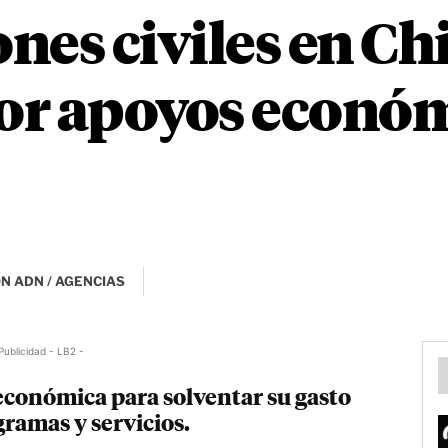
nes civiles en C
r apoyos económi
N ADN / AGENCIAS
Publicidad - LB2 -
económica para solventar su gasto
gramas y servicios.