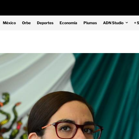
México
Orbe
Deportes
Economía
Plumas
ADN Studio
+ 