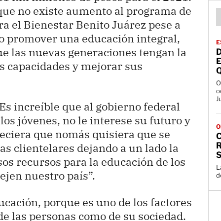
ue no existe aumento al programa de
a el Bienestar Benito Juárez pese a
vo promover una educación integral,
E
que las nuevas generaciones tengan la
D
E
us capacidades y mejorar sus
O
o
J
Es increíble que al gobierno federal
los jóvenes, no le interese su futuro y
O
areciera que nomás quisiera que se
R
s clientelares dejando a un lado la
os recursos para la educación de los
L
ejen nuestro país”.
d
ducación, porque es uno de los factores
de las personas como de su sociedad.