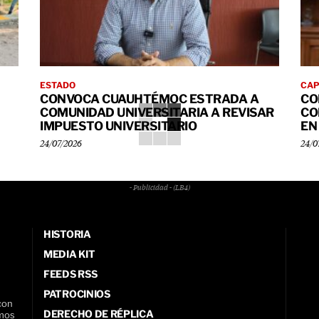
ESTADO
CAP
CONVOCA CUAUHTÉMOC ESTRADA A
CO
COMUNIDAD UNIVERSITARIA A REVISAR
CO
IMPUESTO UNIVERSITARIO
EN
24/07/2026
24/0
- Publicidad - (LB4)
HISTORIA
MEDIA KIT
FEEDS RSS
PATROCINIOS
con
DERECHO DE RÉPLICA
amos