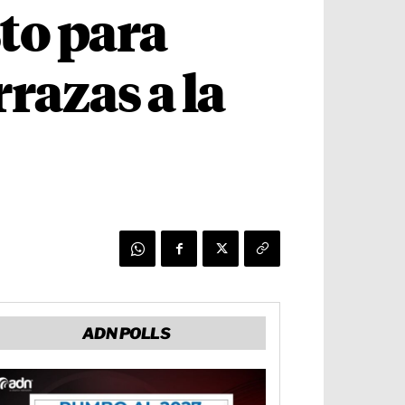
to para
razas a la
ADN POLLS