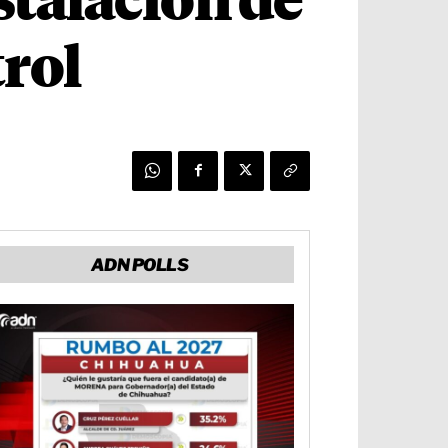
stalación de
rol
ADN POLLS