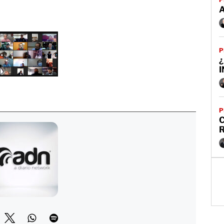
P
¿
P
C