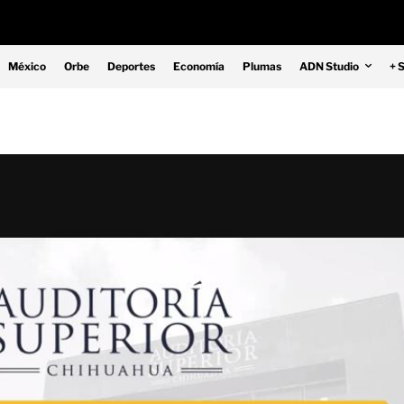
México
Orbe
Deportes
Economía
Plumas
ADN Studio
+ 