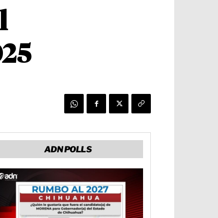
l
025
ADN POLLS