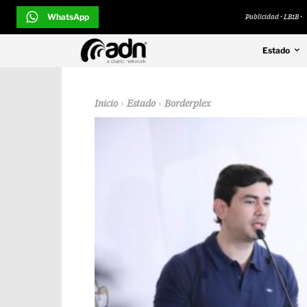
WhatsApp
Publicidad - LB1B -
Estado
Inicio
Estado
Borderplex