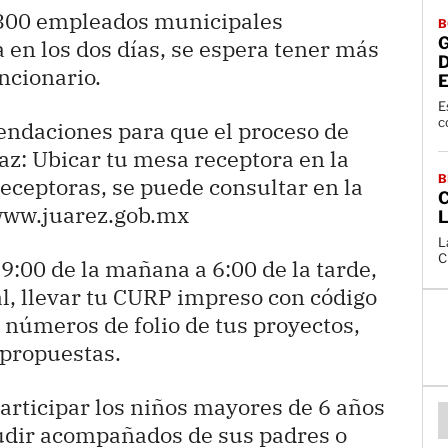
 300 empleados municipales
B
 en los dos días, se espera tener más
uncionario.
E
c
ndaciones para que el proceso de
az: Ubicar tu mesa receptora en la
B
eceptoras, se puede consultar en la
C
 www.juarez.gob.mx
L
C
 9:00 de la mañana a 6:00 de la tarde,
ial, llevar tu CURP impreso con código
 números de folio de tus proyectos,
 propuestas.
rticipar los niños mayores de 6 años
cudir acompañados de sus padres o