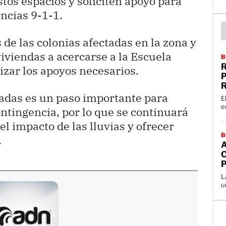
tos espacios y soliciten apoyo para
ncias 9-1-1.
de las colonias afectadas en la zona y
iviendas a acercarse a la Escuela
B
R
izar los apoyos necesarios.
gadas es un paso importante para
E
e
ontingencia, por lo que se continuará
el impacto de las lluvias y ofrecer
B
.
L
u