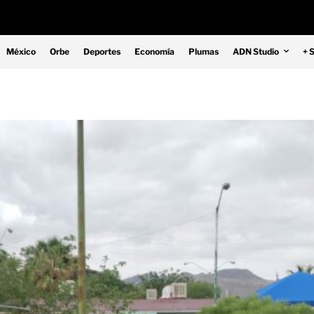
México
Orbe
Deportes
Economía
Plumas
ADN Studio
+ 