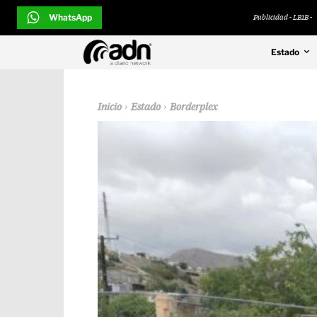
WhatsApp
Publicidad - LB1B -
Estado
Inicio
Estado
Borderplex