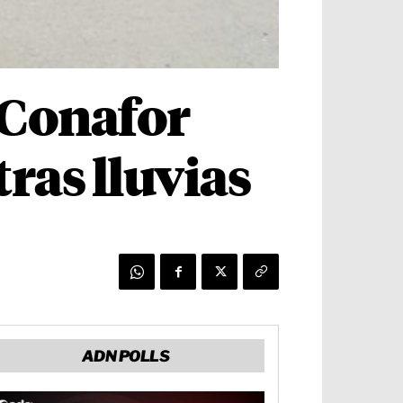
a Conafor
ras lluvias
ADN POLLS