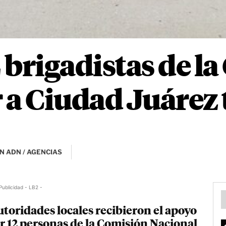
 brigadistas de l
 a Ciudad Juárez t
N ADN / AGENCIAS
Publicidad - LB2 -
utoridades locales recibieron el apoyo
r 12 personas de la Comisión Nacional