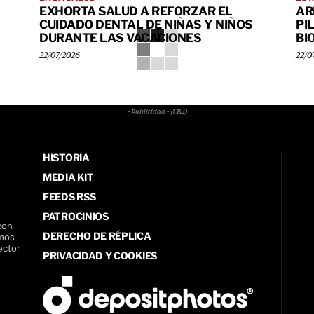
EXHORTA SALUD A REFORZAR EL
AR
CUIDADO DENTAL DE NIÑAS Y NIÑOS
PI
DURANTE LAS VACACIONES
BI
22/07/2026
22/0
- Publicidad - (LB4)
HISTORIA
MEDIA KIT
FEEDS RSS
PATROCINIOS
con
DERECHO DE RÉPLICA
amos
ector
PRIVACIDAD Y COOKIES