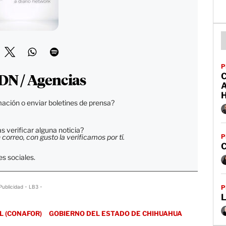
P
DN / Agencias
A
ación o enviar boletines de prensa?
 verificar alguna noticia?
P
orreo, con gusto la verificamos por tí.
C
s sociales.
P
Publicidad - LB3 -
L
L (CONAFOR)
GOBIERNO DEL ESTADO DE CHIHUAHUA