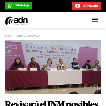
WhatsApp
ADN Studio
Inicio
Estado
Borderplex
Revisará el INM posibles