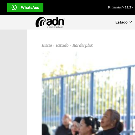
WhatsApp
Publicidad - LB1B -
Estado
Inicio
Estado
Borderplex