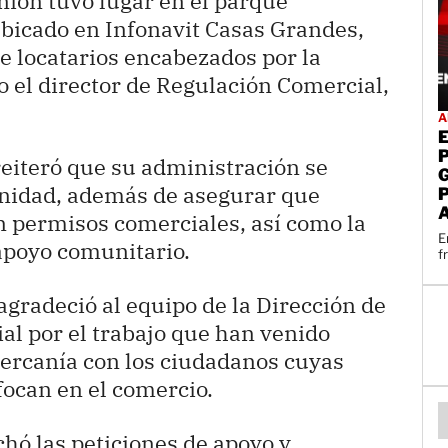
ión tuvo lugar en el parque
bicado en Infonavit Casas Grandes,
e locatarios encabezados por la
o el director de Regulación Comercial,
A
reiteró que su administración se
nidad, además de asegurar que
n permisos comerciales, así como la
E
 apoyo comunitario.
f
agradeció al equipo de la Dirección de
l por el trabajo que han venido
cercanía con los ciudadanos cuyas
ocan en el comercio.
hó las peticiones de apoyo y