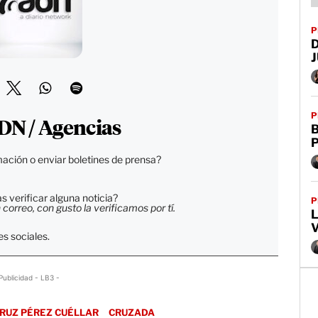
P
P
DN / Agencias
B
ación o enviar boletines de prensa?
 verificar alguna noticia?
P
orreo, con gusto la verificamos por tí.
L
V
s sociales.
Publicidad - LB3 -
RUZ PÉREZ CUÉLLAR
CRUZADA