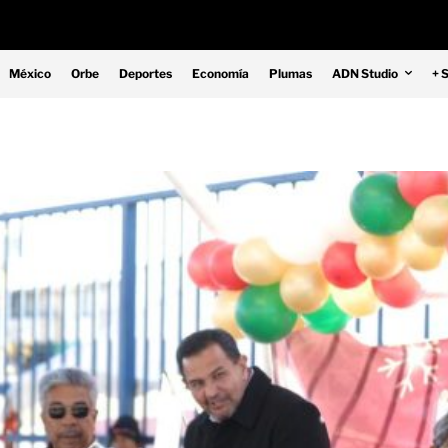
México
Orbe
Deportes
Economía
Plumas
ADN Studio
+ 