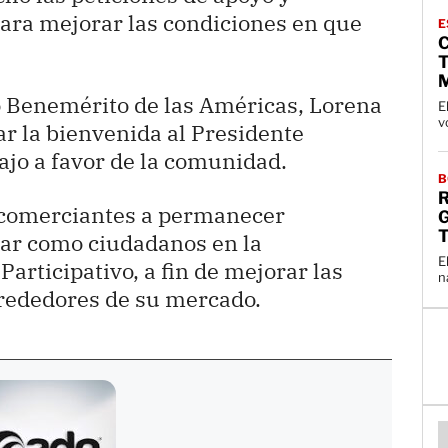
para mejorar las condiciones en que
E
 Benemérito de las Américas, Lorena
E
v
ar la bienvenida al Presidente
ajo a favor de la comunidad.
B
os comerciantes a permanecer
T
par como ciudadanos en la
E
articipativo, a fin de mejorar las
n
lrededores de su mercado.