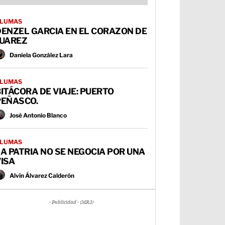
LUMAS
DENZEL GARCIA EN EL CORAZON DE
JUAREZ
Daniela González Lara
LUMAS
ITÁCORA DE VIAJE: PUERTO
PEÑASCO.
José Antonio Blanco
LUMAS
A PATRIA NO SE NEGOCIA POR UNA
ISA
Alvin Álvarez Calderón
- Publicidad - (MR3)