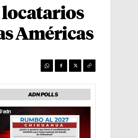
 locatarios
as Américas
ADN POLLS