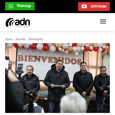
WhatsApp
ADN Studio
Inicio
Estado
Borderplex